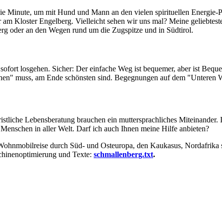
 freie Minute, um mit Hund und Mann an den vielen spirituellen Energie-
m Kloster Engelberg. Vielleicht sehen wir uns mal? Meine geliebteste
rg oder an den Wegen rund um die Zugspitze und in Südtirol.
 sofort losgehen. Sicher: Der einfache Weg ist bequemer, aber ist Beque
n" muss, am Ende schönsten sind. Begegnungen auf dem "Unteren Weg"
istliche Lebensberatung brauchen ein muttersprachliches Miteinander. I
 Menschen in aller Welt. Darf ich auch Ihnen meine Hilfe anbieten?
en Wohnmobilreise durch Süd- und Osteuropa, den Kaukasus, Nordafrik
hinenoptimierung und Texte:
schmallenberg.txt
.