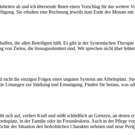
Einheiten ab und ich übersende Ihnen einen Vorschlag für das weitere
rfügung. Sie erhalten eine Rechnung jeweils zum Ende des Monats mit
affen, die allen Beteiligten hilft. Es gibt in der Systemischen Therapi
von Zielen, die lösungsorientiert sind. Wir sprechen nicht über fehl
nd nicht die einzigen Folgen eines unguten Systems am Arbeitsplatz. St
ie Lösungen zur Stärkung und Ermutigung. Finden Sie heraus, was ode
bt sich auf, verliert Kraft und stößt schließlich an Grenzen, an denen 
beitsplatz, in der Familie oder im Freundeskreis. Auch in der Pflege v
öchte der Situation den bedrohlichen Charakter nehmen und neue Perspe