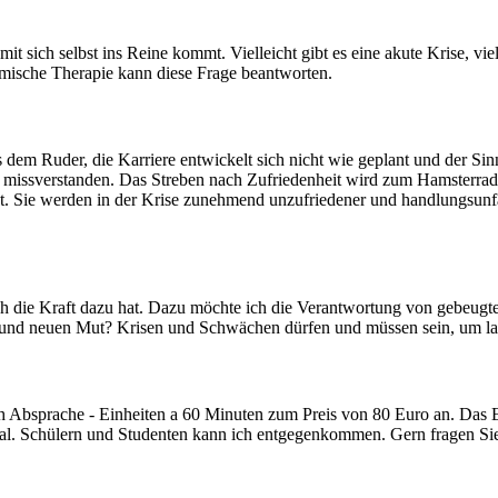
mit sich selbst ins Reine kommt. Vielleicht gibt es eine akute Krise, vie
emische Therapie kann diese Frage beantworten.
n aus dem Ruder, die Karriere entwickelt sich nicht wie geplant und der 
issverstanden. Das Streben nach Zufriedenheit wird zum Hamsterrad -
. Sie werden in der Krise zunehmend unzufriedener und handlungsunfäh
ch die Kraft dazu hat. Dazu möchte ich die Verantwortung von gebeugt
und neuen Mut? Krisen und Schwächen dürfen und müssen sein, um lang
ach Absprache - Einheiten a 60 Minuten zum Preis von 80 Euro an. Das E
l. Schülern und Studenten kann ich entgegenkommen. Gern fragen Sie 