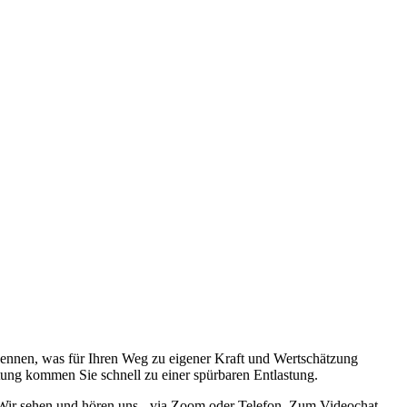
kennen, was für Ihren Weg zu eigener Kraft und Wertschätzung
ratung kommen Sie schnell zu einer spürbaren Entlastung.
n. Wir sehen und hören uns - via Zoom oder Telefon. Zum Videochat