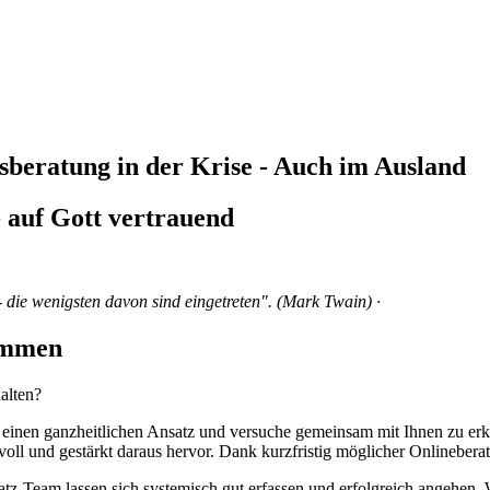
beratung in der Krise - Auch im Ausland
- auf Gott vertrauend
die wenigsten davon sind eingetreten". (Mark Twain) ·
kommen
alten?
ch einen ganzheitlichen Ansatz und versuche gemeinsam mit Ihnen zu er
aftvoll und gestärkt daraus hervor. Dank kurzfristig möglicher Onlinebe
platz-Team lassen sich systemisch gut erfassen und erfolgreich angehe